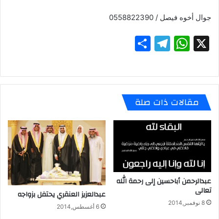
جوال أخوه فيصل / 0558822390
S
T
W
X
h
el
h
ar
e
at
e
gr
s
مقالات ذات صلة
a
A
m
p
p
عبدالرحمن أباحسين إلى رحمة الله
تعالى
عبدالعزيز العنقري يحتفل بزواجه
8 نوفمبر,2014
6 أغسطس,2014