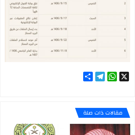
S
T
W
X
h
el
h
ar
e
at
e
gr
s
مقالات ذات صلة
a
A
m
p
p