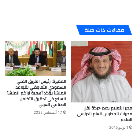
h
el
h
ar
e
at
e
gr
s
مقالات ذات صلة
a
A
m
p
p
المغيرة: رئيس الفريق الفني
السعودي التفاوضي لقواعد
المنشأ يؤكد أهمية تراكم المنشأ
للسلع في تحقيق التكامل
الصناعي العربي
مدير التعليم يصدر حركة نقل
17 أغسطس,2022
مديرات المدارس للعام الدراسي
القادم
1 يونيو,2015