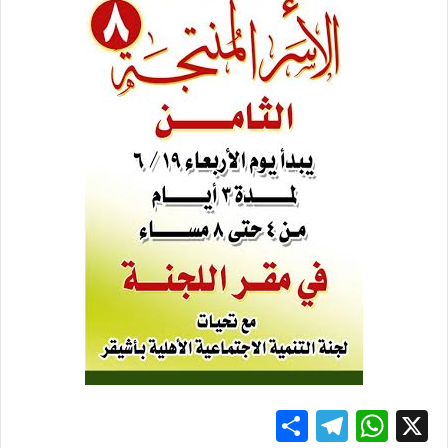
S
T
W
X