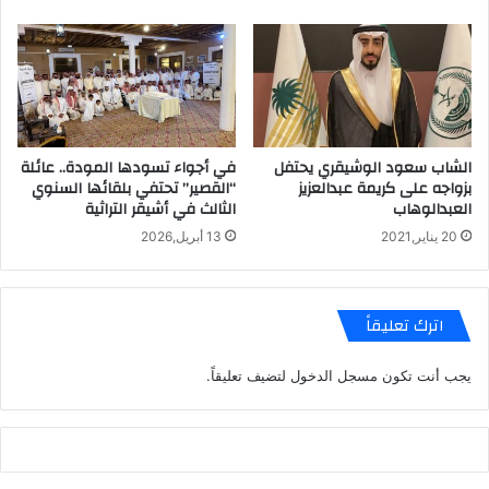
الشاب سعود الوشيقري يحتفل
في أجواء تسودها المودة.. عائلة
بزواجه على كريمة عبدالعزيز
“القصير” تحتفي بلقائها السنوي
العبدالوهاب
الثالث في أشيقر التراثية
20 يناير,2021
13 أبريل,2026
اترك تعليقاً
يجب أنت تكون
مسجل الدخول
لتضيف تعليقاً.