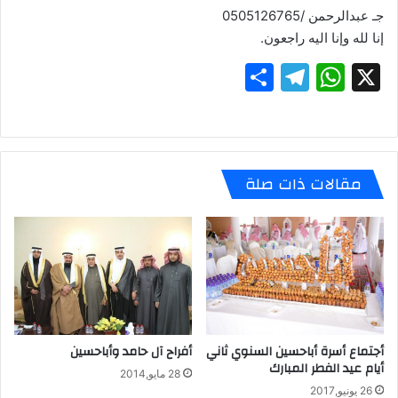
جـ عبدالرحمن /0505126765
إنا لله وإنا اليه راجعون.
S
T
W
X
h
el
h
ar
e
at
e
gr
s
مقالات ذات صلة
a
A
m
p
p
أجتماع أسرة أباحسين السنوي ثاني
أفراح آل حامد وأباحسين
أيام عيد الفطر المبارك
28 مايو,2014
26 يونيو,2017