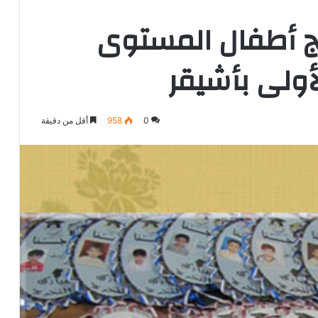
يج أطفال المستوى
أولى بأشيقر
0
958
أقل من دقيقة