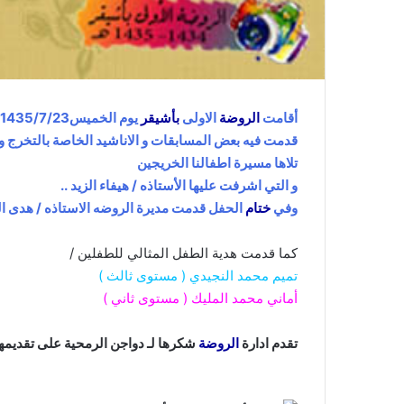
أقامت
الروضة
الاولى
بأشيقر
يوم الخميس1435/7/23هـ حفل
قدمت فيه بعض المسابقات و الاناشيد الخاصة بالتخرج وال
تلاها مسيرة اطفالنا الخريجين
و التي اشرفت عليها الأستاذه / هيفاء الزيد ..
وفي
ختام
الحفل قدمت مديرة الروضه الاستاذه / هدى الع
كما قدمت هدية الطفل المثالي للطفلين /
تميم محمد النجيدي ( مستوى ثالث )
أماني محمد المليك ( مستوى ثاني )
تقدم ادارة
الروضة
شكرها لـ دواجن الرمحية على تقديمها 