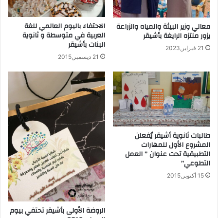
الاحتفاء باليوم العالمي للغة
معالي وزير البيئة والمياه والزراعة
العربية في متوسطة و ثانوية
يزور منتزه الرايغة بأشيقر
البنات بأشيقر
21 فبراير,2023
21 ديسمبر,2015
طالبات ثانوية أشيقر يُفعلن
المشروع الأول للمهارات
التطبيقية تحت عنوان ” العمل
التطوعي”
15 أكتوبر,2015
الروضة الأولى بأشيقر تحتفي بيوم