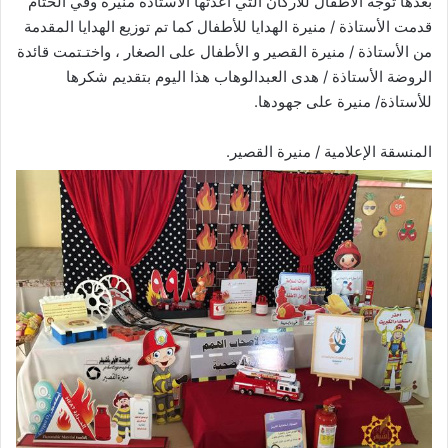
بعدها توجه الأطفال للأركان التي أعدتها الأستاذة منيرة وفي الختام
قدمت الأستاذة / منيرة الهدايا للأطفال كما تم توزيع الهدايا المقدمة
من الأستاذة / منيرة القصير و الأطفال على الصغار ، واختـتمت قائدة
الروضة الأستاذة / هدى العبدالوهاب هذا اليوم بتقديم شكرها
للأستاذة/ منيرة على جهودها.
المنسقة الإعلامية / منيرة القصير.