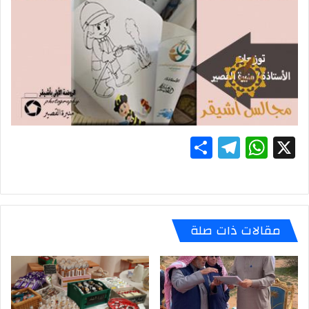
S
T
W
X
h
el
h
ar
e
at
e
gr
s
مقالات ذات صلة
a
A
m
p
p