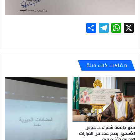
S
T
W
X
h
el
h
ar
e
at
e
gr
s
مقالات ذات صلة
a
A
m
p
p
مدير جامعة شقراء د. عوض
الأسمري يصدر عدد من القرارات
الإدارية وأكاديمية