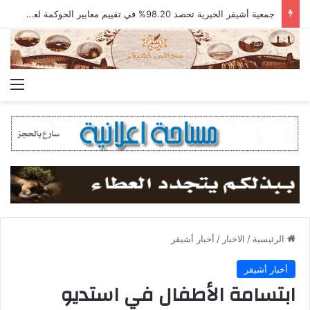
حفل ختام أنشطة روضة أشيقر للعام 1447هـ
الق
الرئيسية
/
الاخبار
/
أخبار أشيقر
أخبار أشيقر
ابتسامة الأطفال في استديو