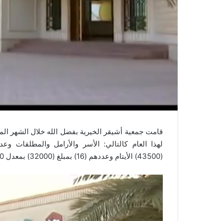
قامت جمعية أشيقر الخيرية بفضل الله خلال الشهر المن
(43500) الأيتام وعددهم (16) بمبلغ (32000) بمعدل 2000 لكل يتيم.