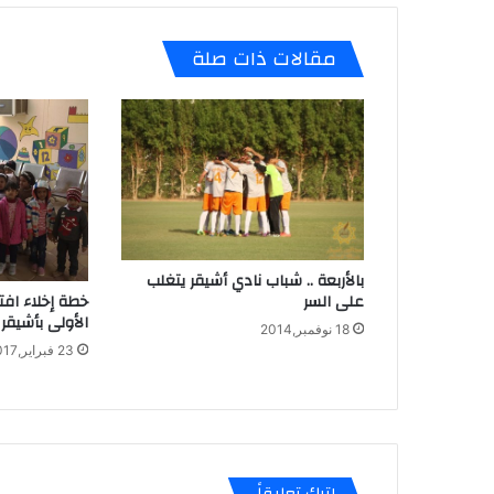
e
gr
s
a
A
مقالات ذات صلة
m
p
p
بالأربعة .. شباب نادي أشيقر يتغلب
خطة إخلاء افت
على السر
الأولى بأشيقر
18 نوفمبر,2014
23 فبراير,2017
اترك تعليقاً