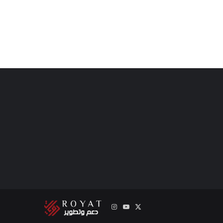
‫X
‫YouTube
انستقرام