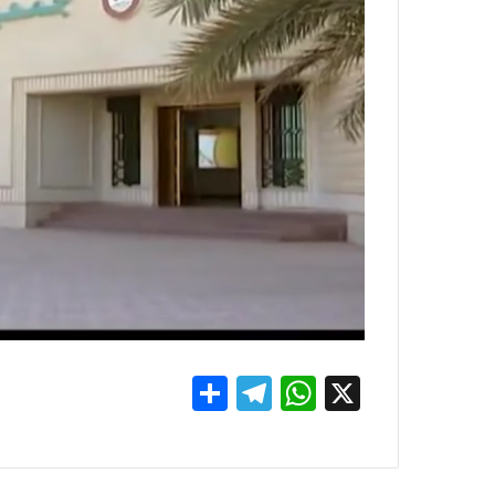
S
T
W
X
h
el
h
ar
e
at