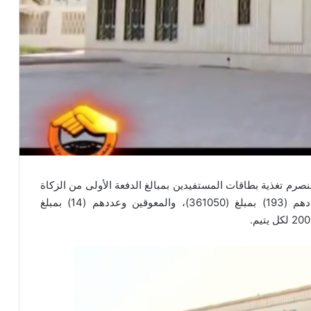
صرم تغذية بطاقات المستفيدين بمبالغ الدفعة الأولى من الزكاة
لهذا العام كالتالي: الأسر والأرامل والمطلقات وعددهم (193) بمبلغ (361050)، والمعوقين وعددهم (14) بمبلغ