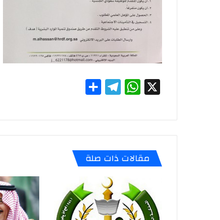
S
T
W
X
h
el
h
ar
e
at
e
gr
s
a
A
مقالات ذات صلة
m
p
p