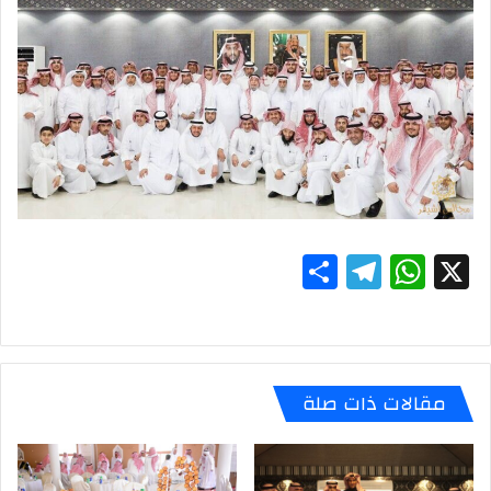
S
T
W
X
h
el
h
ar
e
at
e
gr
s
مقالات ذات صلة
a
A
m
p
p