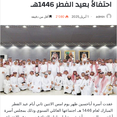
احتفالاً بعيد الفطر 1446هـ
admin
1 أبريل,2025
2٬080
أقل من دقيقة
عقدت أسرة أباحسين ظهر يوم امس الاثنين ثاني أيام عيد الفطر
المبارك لعام 1446 هــ اجتماعها العائلي السنوي وذلك بمجلس أسرة
أباحسين الرسمي بأشيقر و تناول طعام الغداء فيه. و يهدف الاجتماع