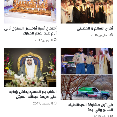
أجتماع أسرة أباحسين السنوي ثاني
أفراح السالم و الحصيني
أيام عيد الفطر المبارك
8 مارس,2015
26 يونيو,2017
الشاب بدر المسند يحتفل بزواجه
على كريمة عبدالله السبيّل
8 سبتمبر,2017
في أول مشاركة العبداللطيف
السابع برالي جدة
3 مايو,2015