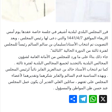
قرر المجلس البلدي لبلدية أشيقر في جلسة خاصة عقدها يوم أمس
الاربعاء الموافق 1441/4/7 والتي دعى لها رئيس المجلس ، وبعد
التصويت تم انتخاب الأستاذ/سليمان بن سالم السالم رئيساً للمجلس
لفترة ثالثة من الدورة الحالية “الثالثة”.
جاء ذلك بناءً على ما ورد للمجلس من الأمانة العامة لشؤون
المجالس البلدية بالتجديد لجميع المجالس البلدية لفترة ثالثة .
كما تم انتخاب الأستاذ خالد بن عبدالعزيز الفايز نائباً لرئيس المجلس
. وبهذه المناسبة قدم السالم والفايز شكرهما وتقديرهما لأعضاء
المجلس على ثقتهم ، سائلين العلي القدير أن يكون عمل المجلس
عند حسن ظن المواطن والمسؤول .
S
T
W
X
h
el
h