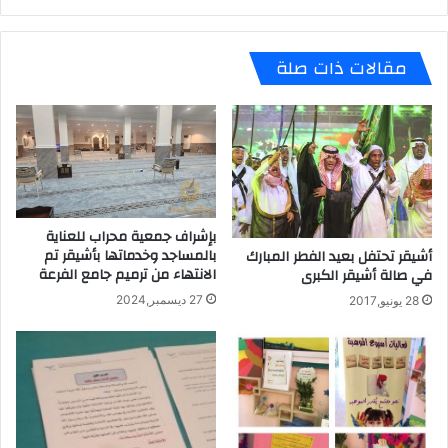
ar
e
at
e
gr
s
مقالات ذات صلة
a
A
m
p
p
بإشراف جمعية محراب للعناية
بالمساجد وخدماتها بأشيقر تم
أشيقر تحتفل بعيد الفطر المبارك
الانتهاء من ترميم جامع الفرعة
في صالة أشيقر الكبرى
27 ديسمبر,2024
28 يونيو,2017