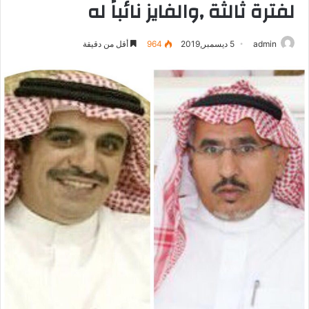
لفترة ثالثة ,والفايز نائباً له
admin
5 ديسمبر,2019
964
أقل من دقيقة