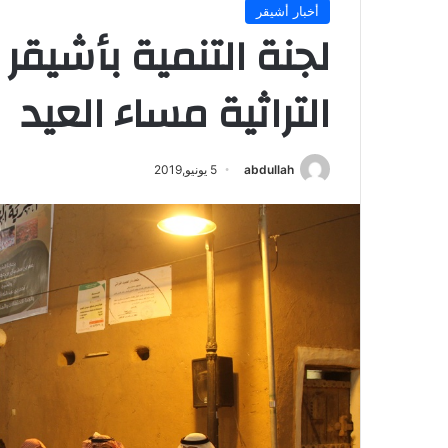
أخبار أشيقر
لجنة التنمية بأشيقر
التراثية مساء العيد
abdullah
5 يونيو,2019