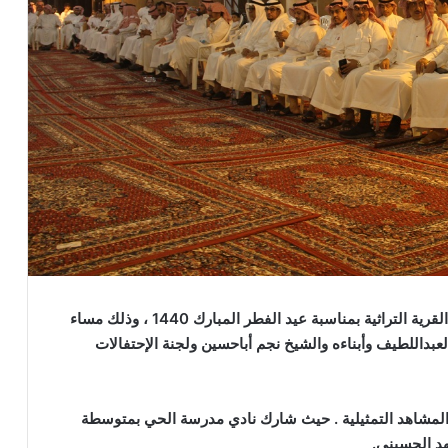
لقرية التراثية بمناسبة عيد الفطر المبارك
1440
، وذلك مساء
العبداللطيف وأبناءه والشيخ نجم أباحسين ولجنة الإحتفالات
لمشاهد التمثيلية
.
حيث شارك نادي مدرسة الحي بمتوسطة
د الحسيني
.