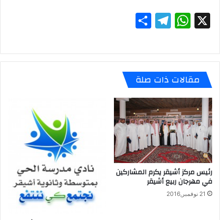
S
T
W
X
h
el
h
ar
e
at
e
gr
s
مقالات ذات صلة
a
A
m
p
p
رئيس مركز أشيقر يكرم المشاركين
في مهرجان ربيع أشيقر
21 نوفمبر,2016